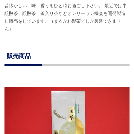
昔懐かしい、味、香りをひと時お過ごし下さい。 最近では半
醗酵茶、醗酵茶 釜入り茶などオンリーワン機会を開発製造
し販売をしています。（まるかわ製茶でしか製造できませ
ん）
販売商品