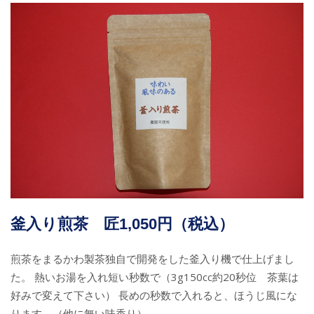
釜入り煎茶 匠1,050円（税込）
煎茶をまるかわ製茶独自で開発をした釜入り機で仕上げまし
た。 熱いお湯を入れ短い秒数で（3g150cc約20秒位 茶葉は
好みで変えて下さい） 長めの秒数で入れると、ほうじ風にな
ります。（他に無い味香り）