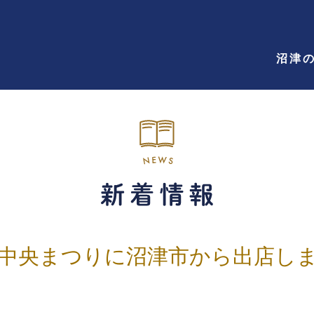
沼津
り中央まつりに沼津市から出店し