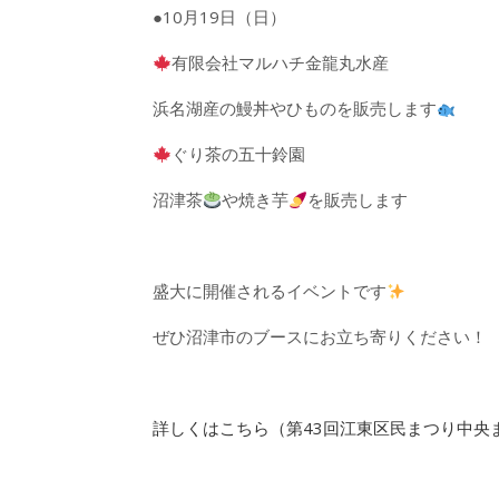
●10月19日（日）
有限会社マルハチ金龍丸水産
浜名湖産の鰻丼やひものを販売します
ぐり茶の五十鈴園
沼津茶
や焼き芋
を販売します
盛大に開催されるイベントです
ぜひ沼津市のブースにお立ち寄りください！
詳しくはこちら（第43回江東区民まつり中央