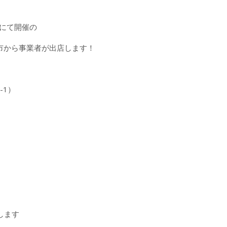
園にて開催の
市から事業者が出店します！
-1）
します