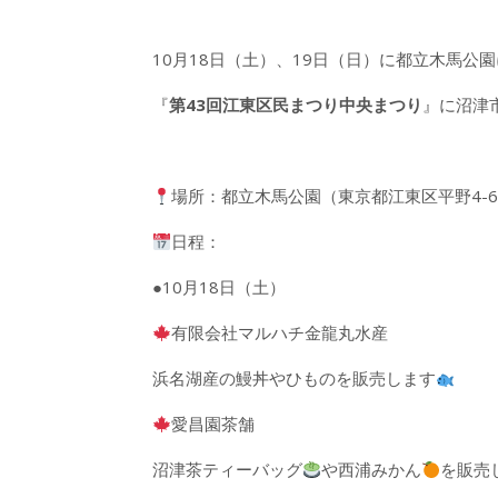
10月18日（土）、19日（日）に都立木馬公
『
第43回江東区民まつり中央まつり
』に沼津
場所：都立木馬公園（東京都江東区平野4-6
日程：
●10月18日（土）
有限会社マルハチ金龍丸水産
浜名湖産の鰻丼やひものを販売します
愛昌園茶舗
沼津茶ティーバッグ
や西浦みかん
を販売